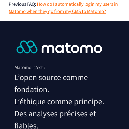
Previous FAQ
:
How do I automatically login my users in
Matomo when they go from my CMS to Matomo?
Matomo, c'est :
L’open source comme
fondation.
L’éthique comme principe.
Des analyses précises et
fiables.