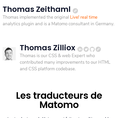
Thomas Zeithaml
Thomas implemented the original
Live! real time
analytics plugin and is a Matomo consultant in Germany.
Thomas Zilliox
Thomas is our CSS & web Expert who
contributed many improvements to our HTML
and CSS platform codebase.
Les traducteurs de
Matomo