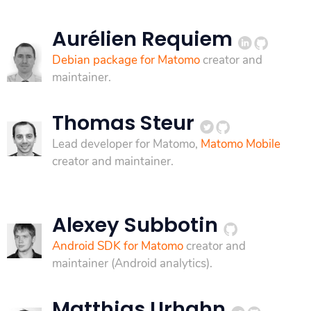
Aurélien Requiem
Debian package for Matomo
creator and
maintainer.
Thomas Steur
Lead developer for Matomo,
Matomo Mobile
creator and maintainer.
Alexey Subbotin
Android SDK for Matomo
creator and
maintainer (Android analytics).
Matthias Urhahn