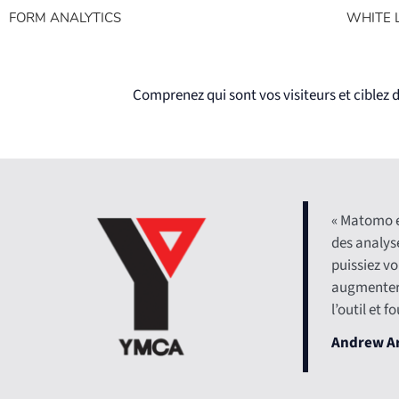
FORM ANALYTICS
WHITE 
Understand the true value of your conte