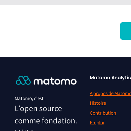
« Matomo es
des analys
puissiez vo
augmenter 
l’outil et 
Andrew Ar