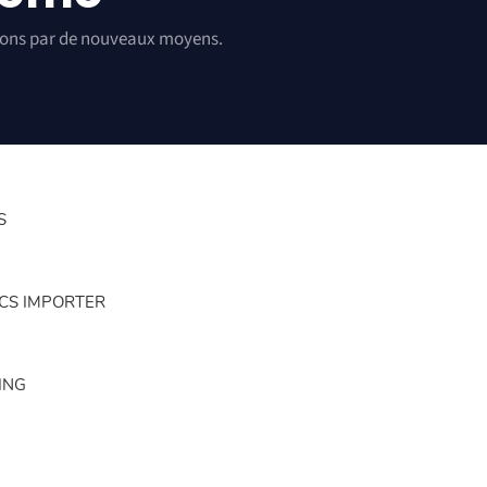
sions par de nouveaux moyens.
S
CS IMPORTER
ING