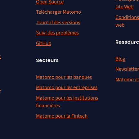
Essayer gratuitement Matomo
s
Fonctionnalités
Informat
o
Gestionnaire de balises
Mentions L
Plugin WordPress
Avis sur le
Créateur d’URL de campagne
Politique d
Matomo C
Intégrations
Politique d