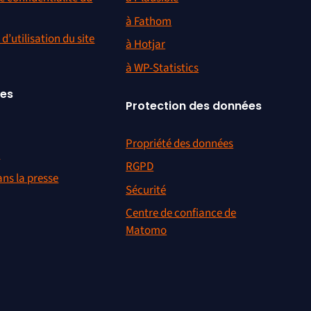
ions légales
Comparaisons
égales
à Google Analytics
s cookies
à Adobe Analytics, à Google
Analytics
e confidentialité de
loud
à Piwik Pro
e confidentialité du
à Plausible