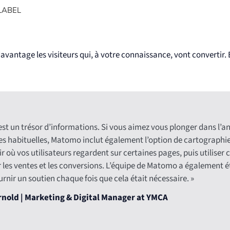
LABEL
Behaviour
nt and create clearer user pathways that impact your business.
L