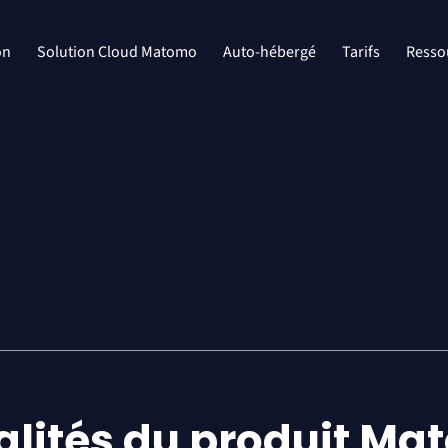
on
Solution Cloud Matomo
Auto-hébergé
Tarifs
Resso
alités du produit M