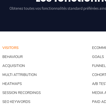
Obtenez toutes vos fonctionnalités standard préférées ain
VISITORS
ECOMM
BEHAVIOUR
GOALS
ACQUISITION
FUNNEL
MULTI ATTRIBUTION
COHOR
HEATMAPS
A/B TES
SESSION RECORDINGS
MEDIA 
SEO KEYWORDS
PAID A