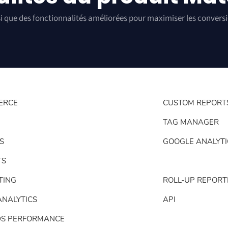
si que des fonctionnalités améliorées pour maximiser les conver
ERCE
CUSTOM REPORT
TAG MANAGER
S
GOOGLE ANALYTI
TS
TING
ROLL-UP REPORT
ANALYTICS
API
DS PERFORMANCE