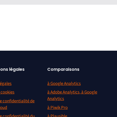
yse, c’est votre outil. En plus
 de points chauds afin que vous
r ces renseignements pour
é très utile pour mettre en place