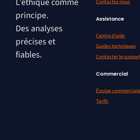
Matomo Analytic
A propos de Matom
Matomo, c'est :
Histoire
L’open source
Contribution
comme fondation.
Emploi