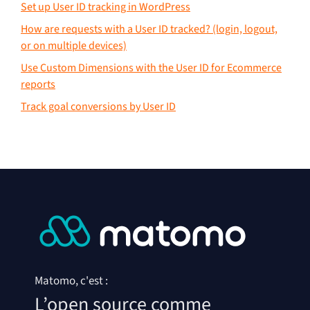
Set up User ID tracking in WordPress
How are requests with a User ID tracked? (login, logout,
or on multiple devices)
Use Custom Dimensions with the User ID for Ecommerce
reports
Track goal conversions by User ID
Matomo, c'est :
L’open source comme