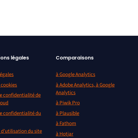
ions légales
Comparaisons
égales
à Google Analytics
s cookies
à Adobe Analytics, à Google
Analytics
e confidentialité de
loud
à Piwik Pro
e confidentialité du
à Plausible
à Fathom
d’utilisation du site
à Hotjar