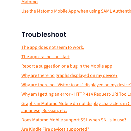
Matomo
Use the Matomo Mobile App when using SAML Authenti
Troubleshoot
The app does not seem to work.
The app crashes on start
Report a suggestion or a bug in the Mobile app
Why are there no graphs displayed on my device?
Why are there no “Visitor icons” displayed on my device
Why am I getting an error « HTTP 414 Request-URI Too L
Graphs in Matomo Mobile do not display characters in C
Japanese, Russian, etc.
Does Matomo Mobile support SSL when SNI is in use?
Are Kindle Fire devices supported?