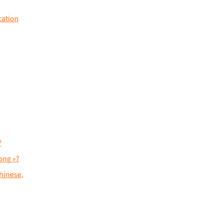
cation
?
ong »?
hinese,