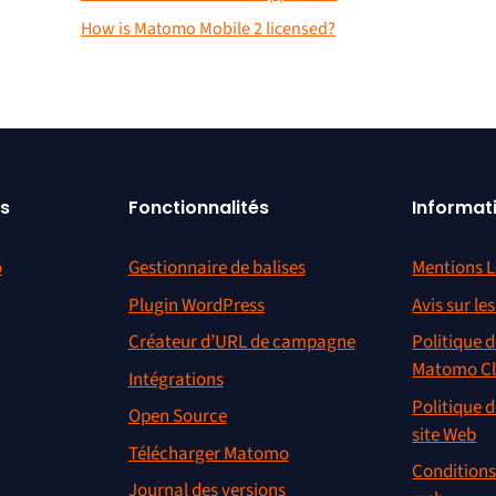
How is Matomo Mobile 2 licensed?
s
Fonctionnalités
Informat
o
Gestionnaire de balises
Mentions L
Plugin WordPress
Avis sur le
Créateur d’URL de campagne
Politique d
Matomo C
Intégrations
Politique d
Open Source
site Web
Télécharger Matomo
Conditions 
Journal des versions