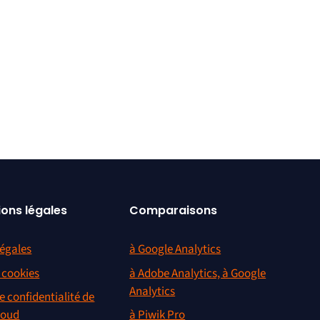
ions légales
Comparaisons
égales
à Google Analytics
s cookies
à Adobe Analytics, à Google
Analytics
e confidentialité de
loud
à Piwik Pro