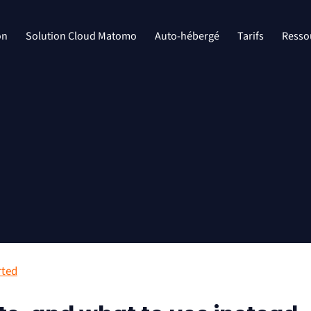
on
Solution Cloud Matomo
Auto-hébergé
Tarifs
Resso
rted