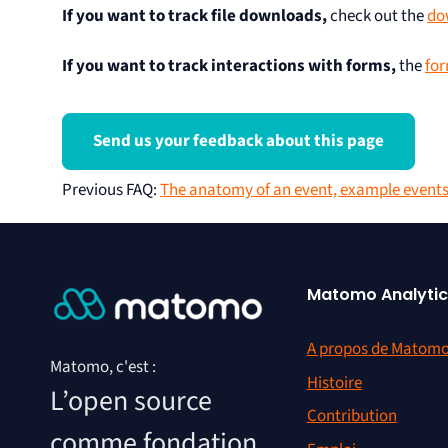
If you want to track file downloads,
check out the
do
If you want to track interactions with forms,
the
for
Send us your feedback about this page
Previous FAQ
:
The anatomy of an event, example events
Matomo Analytic
A propos de Matom
Matomo, c'est :
Histoire
L’open source
Contribution
comme fondation.