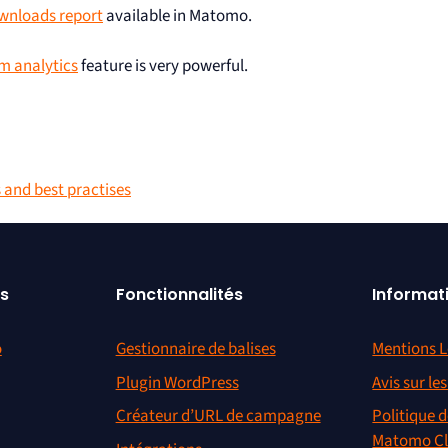
wnloads report
available in Matomo.
m analytics
feature is very powerful.
 and best practises
s
Fonctionnalités
Informat
o
Gestionnaire de balises
Mentions L
Plugin WordPress
Avis sur le
Créateur d’URL de campagne
Politique d
Matomo C