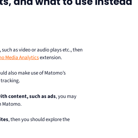
ts, and what to use instead
, such as video or audio plays etc., then
o Media Analytics
extension.
ould also make use of Matomo’s
 tracking.
ith content, such as ads
, you may
n Matomo.
ites
, then you should explore the