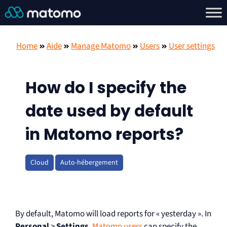
Home
Aide
Manage Matomo
Users
User settings
How do I specify the
date used by default
in Matomo reports?
Cloud
Auto-hébergement
By default, Matomo will load reports for « yesterday ». In
Personal
>
Settings
,
Matomo users
can specify the