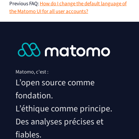
Previous FAQ
:
How do I change the default language of
the Matomo UI for all user accounts?
Matomo, c'est :
L’open source comme
fondation.
L’éthique comme principe.
Des analyses précises et
fiables.