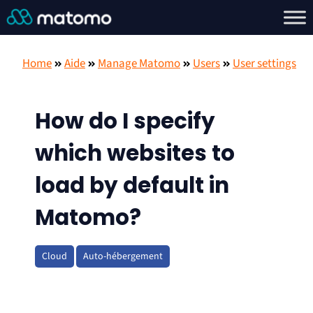
Home
Aide
Manage Matomo
Users
User settings
How do I specify
which websites to
load by default in
Matomo?
Cloud
Auto-hébergement