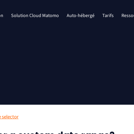
on
Solution Cloud Matomo
Auto-hébergé
Tarifs
Resso
 selector