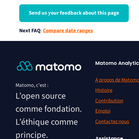
Send us your feedback about this page
Next FAQ
:
Compare date ranges
Matomo Analytic
A propos de Matom
Matomo, c'est :
Histoire
L’open source
Contribution
comme fondation.
Emploi
L’éthique comme
Contactez nous
principe.
Assistance