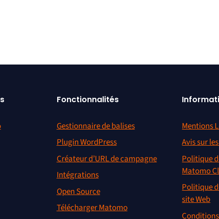
s
Fonctionnalités
Informat
o
Gestionnaire de balises
Mentions L
Plugin WordPress
Avis sur le
Créateur d’URL de campagne
Politique d
Matomo C
Intégrations
Politique d
Open Source
site Web
Télécharger Matomo
Conditions 