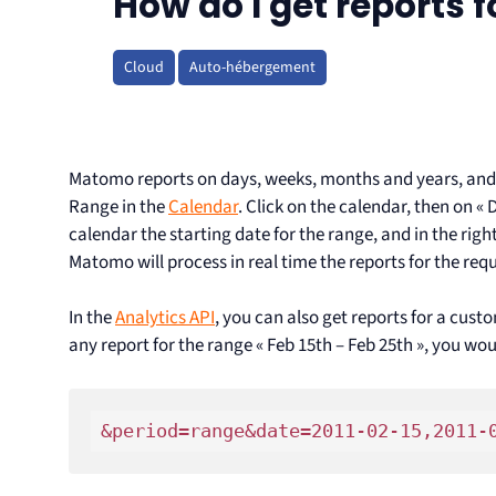
How do I get reports 
Cloud
Auto-hébergement
Matomo reports on days, weeks, months and years, and
Range in the
Calendar
. Click on the calendar, then on « 
calendar the starting date for the range, and in the righ
Matomo will process in real time the reports for the req
In the
Analytics API
, you can also get reports for a cus
any report for the range « Feb 15th – Feb 25th », you wo