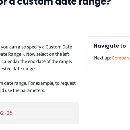
for a custom date range?
Navigate to
 you can also specify a Custom Date
Date Range ». Now select on the left
Next up:
Compare
t calendar the end date of the range.
uested date range.
tom date range. For example, to request
uld use the parameters: