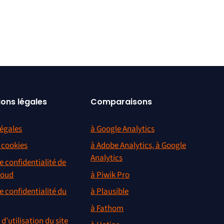
ions légales
Comparaisons
égales
à Google Analytics
s cookies
à Adobe Analytics, à Google
Analytics
e confidentialité de
loud
à Piwik Pro
e confidentialité du
à Plausible
à Fathom
d’utilisation du site