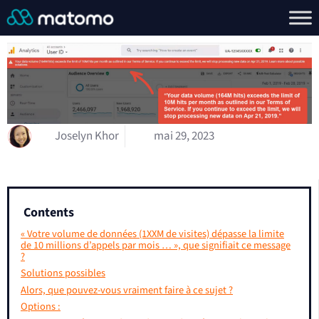
Joselyn Khor
mai 29, 2023
Contents
« Votre volume de données (1XXM de visites) dépasse la limite
de 10 millions d’appels par mois … », que signifiait ce message
?
Solutions possibles
Alors, que pouvez-vous vraiment faire à ce sujet ?
Options :