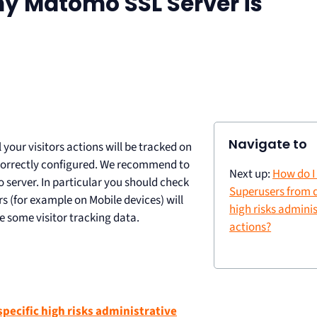
my Matomo SSL Server is
Navigate to
 your visitors actions will be tracked on
s correctly configured. We recommend to
Next up:
How do I
 server. In particular you should check
Superusers from d
rs (for example on Mobile devices) will
high risks adminis
e some visitor tracking data.
actions?
pecific high risks administrative