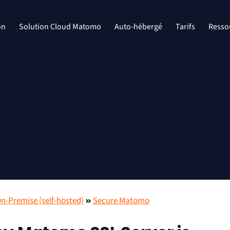
on
Solution Cloud Matomo
Auto-hébergé
Tarifs
Resso
-Premise (self-hosted)
Secure Matomo