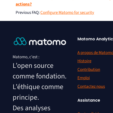
actions?
Previous FAQ
:
Configure Matomo for security
Matomo Analytic
A propos de Matom
Matomo, c'est :
Histoire
L’open source
Contribution
comme fondation.
Emploi
L’éthique comme
Contactez nous
principe.
Assistance
Des analyses