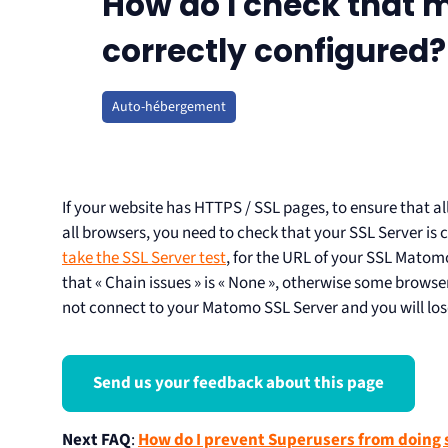
How do I check that 
correctly configured?
Auto-hébergement
If your website has HTTPS / SSL pages, to ensure that all
all browsers, you need to check that your SSL Server i
take the SSL Server test
, for the URL of your SSL Matomo
that « Chain issues » is « None », otherwise some browse
not connect to your Matomo SSL Server and you will los
Send us your feedback about this page
Next FAQ
:
How do I prevent Superusers from doing s