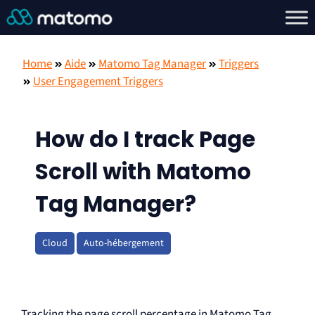
Home
Aide
Matomo Tag Manager
Triggers
User Engagement Triggers
How do I track Page
Scroll with Matomo
Tag Manager?
Cloud
Auto-hébergement
Tracking the page scroll percentage in Matomo Tag