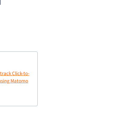
d
track Click-to-
 using Matomo