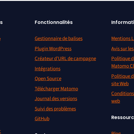
s
Fonctionnalités
Informat
o
Gestionnaire de balises
Mentions L
Plugin WordPress
Avis sur le
Créateur d’URL de campagne
Politique d
Matomo C
Intégrations
Politique d
Open Source
site Web
Télécharger Matomo
Conditions 
Journal des versions
web
Suivi des problèmes
Ressour
GitHub
t
Blog