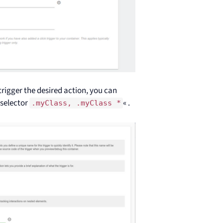
trigger the desired action, you can
 selector
« .
.myClass, .myClass *