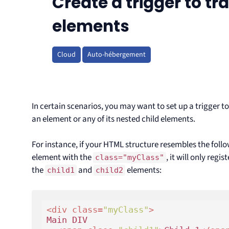
Create a trigger to tr
elements
Cloud
Auto-hébergement
In certain scenarios, you may want to set up a trigger 
an element or any of its nested child elements.
For instance, if your HTML structure resembles the follo
element with the
, it will only regi
class="myClass"
the
and
elements:
child1
child2
<
div
class
=
"myClass"
>
Main DIV
