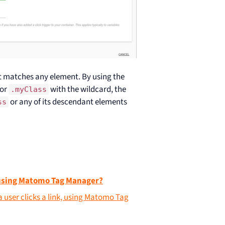
hat matches any element. By using the
tor
with the wildcard, the
.myClass
or any of its descendant elements
ss
s using Matomo Tag Manager?
 user clicks a link, using Matomo Tag