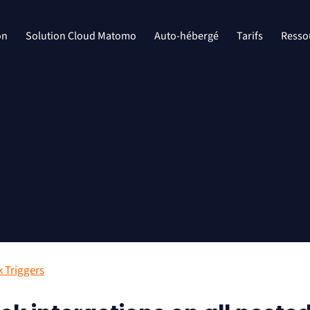
on
Solution Cloud Matomo
Auto-hébergé
Tarifs
Resso
k Triggers