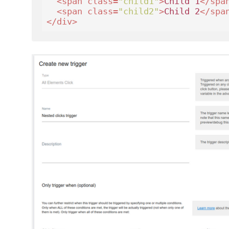
<
span
class
=
"child1"
>
Child 1
</
spa
<
span
class
=
"child2"
>
Child 2
</
spa
</
div
>