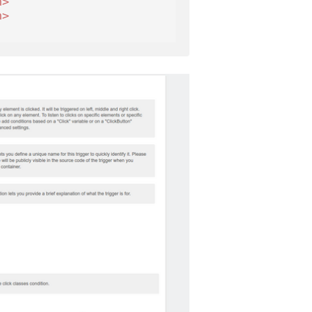
n
>
n
>