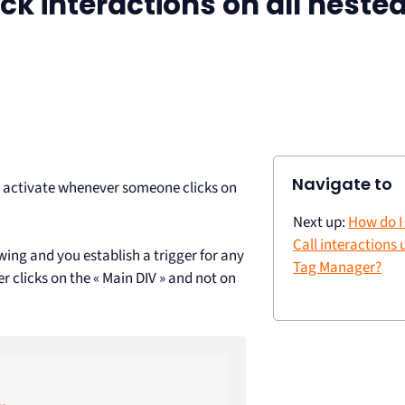
ack interactions on all neste
Navigate to
to activate whenever someone clicks on
Next up:
How do I 
Call interactions
wing and you establish a trigger for any
Tag Manager?
ster clicks on the « Main DIV » and not on