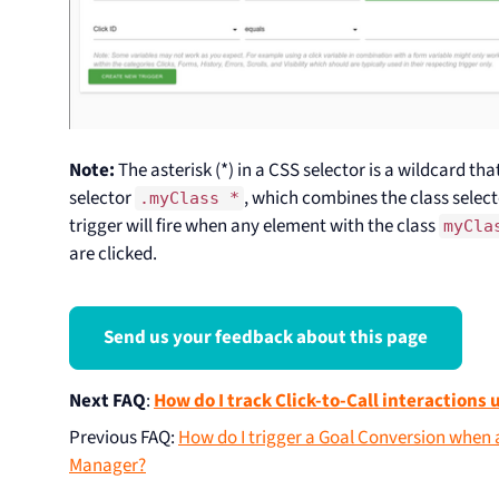
Note:
The asterisk (*) in a CSS selector is a wildcard t
selector
, which combines the class selec
.myClass *
trigger will fire when any element with the class
myCla
are clicked.
Send us your feedback about this page
Next FAQ
:
How do I track Click-to-Call interaction
Previous FAQ
:
How do I trigger a Goal Conversion when a
Manager?