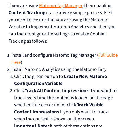
If you are using
Matomo Tag Manager
, then enabling
Content Tracking
is a relatively simple process. First
you need to ensure that you are using the Matomo
Variable to implement Matomo Analytics and then you
can then configure the settings to enable Content
Tracking as follows:
Install and configure Matomo Tag Manager (
Full Guide
Here
)
Install Matomo Analytics using the Matomo Tag.
Click the green button to
Create New Matomo
Configuration Variable
Click
Track All Content Impressions
if you want to
track every time the content is loaded on the page
whether it is seen or not or click
Track Visible
Content Impressions
if you only want to track
when the content is shown on the screen.
Important Note:
If both of these options are