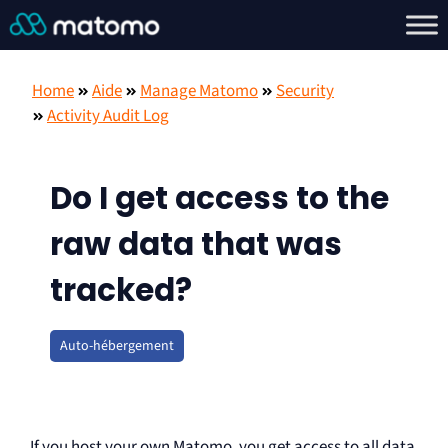
Home
Aide
Manage Matomo
Security
Activity Audit Log
Do I get access to the
raw data that was
tracked?
Auto-hébergement
If you host your own Matomo, you get access to all data