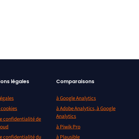
ions légales
Comparaisons
égales
à Google Analytics
s cookies
à Adobe Analytics, à Google
Analytics
e confidentialité de
loud
à Piwik Pro
e confidentialité du
à Plausible