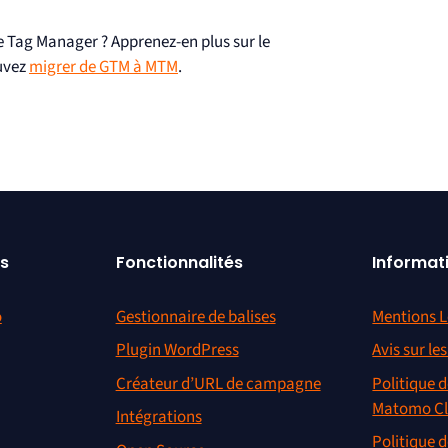
Tag Manager ? Apprenez-en plus sur le
uvez
migrer de GTM à MTM
.
s
Fonctionnalités
Informat
o
Gestionnaire de balises
Mentions L
Plugin WordPress
Avis sur le
Créateur d’URL de campagne
Politique d
Matomo C
Intégrations
Politique d