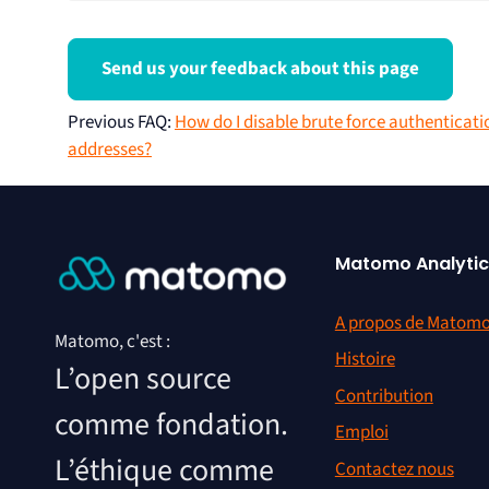
Send us your feedback about this page
Previous FAQ
:
How do I disable brute force authenticatio
addresses?
Matomo Analytic
A propos de Matom
Matomo, c'est :
Histoire
L’open source
Contribution
comme fondation.
Emploi
L’éthique comme
Contactez nous