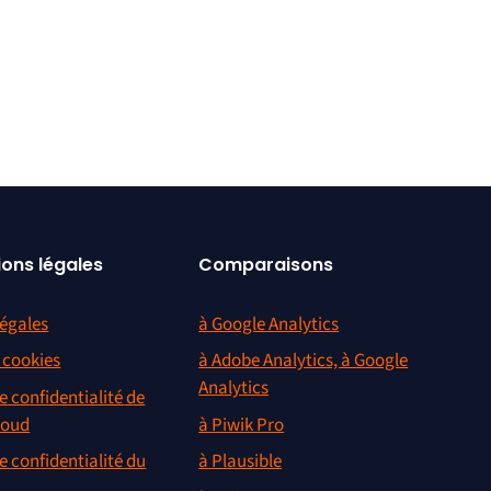
ions légales
Comparaisons
égales
à Google Analytics
s cookies
à Adobe Analytics, à Google
Analytics
e confidentialité de
loud
à Piwik Pro
e confidentialité du
à Plausible