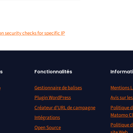
n security checks for specific IP
s
Fonctionnalités
Informat
o
Gestionnaire de balises
Mentions L
Plugin WordPress
Avis sur le
Créateur d’URL de campagne
Politique d
Matomo C
Intégrations
Politique d
Open Source
site Web