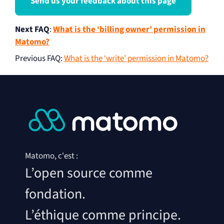
Send us your feedback about this page
Next FAQ
:
What is the ‘billing owner’ permission in
Matomo?
Previous FAQ
:
What is the ‘write’ permission in Matomo?
Matomo, c'est :
L’open source comme
fondation.
L’éthique comme principe.