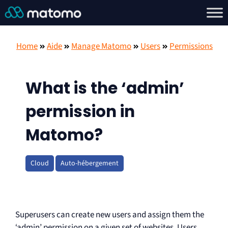
Home
Aide
Manage Matomo
Users
Permissions
What is the ‘admin’
permission in
Matomo?
Cloud
Auto-hébergement
Superusers can create new users and assign them the
‘admin’ permission on a given set of websites. Users