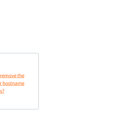
 remove the
or hostname
s?