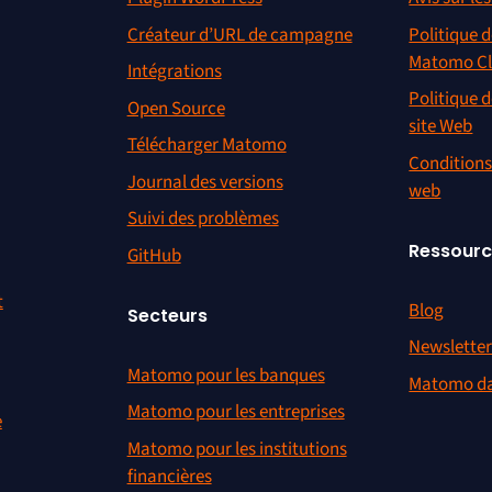
Créateur d’URL de campagne
Politique d
Matomo C
Intégrations
Politique d
Open Source
site Web
Télécharger Matomo
Conditions 
Journal des versions
web
Suivi des problèmes
Ressour
GitHub
t
Blog
Secteurs
Newslette
Matomo pour les banques
Matomo da
Matomo pour les entreprises
e
Matomo pour les institutions
financières