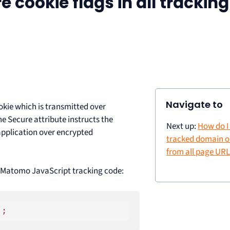
 cookie flags in all tracking
Navigate to
ookie which is transmitted over
e Secure attribute instructs the
Next up:
How do I
application over encrypted
tracked domain 
from all page URL
ur Matomo JavaScript tracking code: