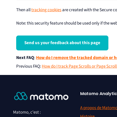
Then all
tracking cookies
are created with the Secure co
Note: this security feature should be used only if the we
Send us your feedback about this page
Next FAQ
:
How do I remove the tracked domain or 
Previous FAQ
:
How do I track Page Scrolls or Page Scro
Matomo Analytic
A propos de Matom
Matomo, c'est :
Histoire