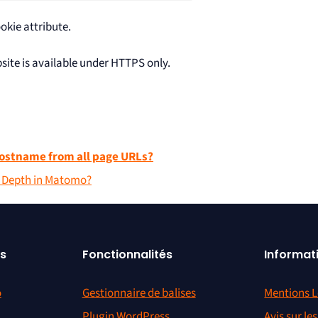
okie attribute.
bsite is available under HTTPS only.
hostname from all page URLs?
ll Depth in Matomo?
s
Fonctionnalités
Informat
o
Gestionnaire de balises
Mentions L
Plugin WordPress
Avis sur le