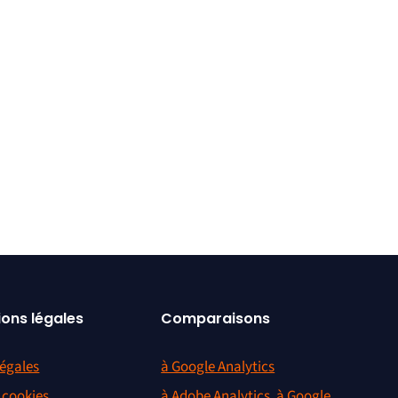
ions légales
Comparaisons
égales
à Google Analytics
s cookies
à Adobe Analytics, à Google