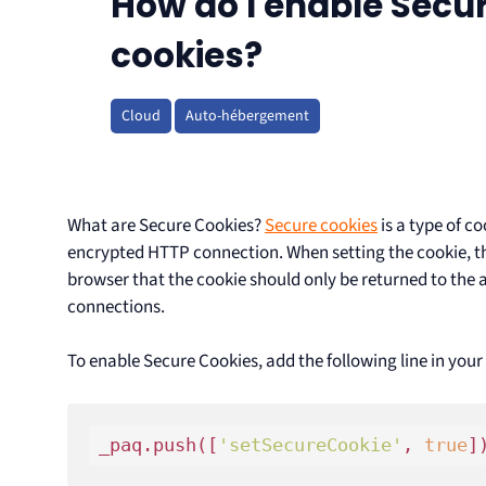
How do I enable Secure
cookies?
Cloud
Auto-hébergement
What are Secure Cookies?
Secure cookies
is a type of c
encrypted HTTP connection. When setting the cookie, th
browser that the cookie should only be returned to the 
connections.
To enable Secure Cookies, add the following line in yo
_paq.push([
'setSecureCookie'
, 
true