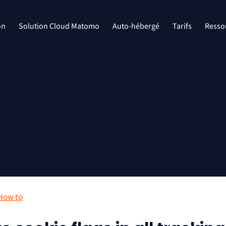
on
Solution Cloud Matomo
Auto-hébergé
Tarifs
Resso
How to