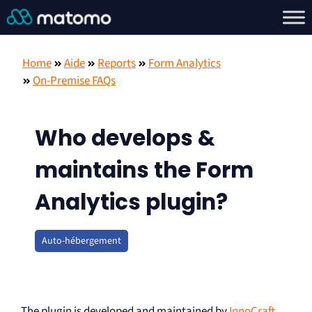
Home
Aide
Reports
Form Analytics
On-Premise FAQs
Who develops &
maintains the Form
Analytics plugin?
Auto-hébergement
The plugin is developed and maintained by
InnoCraft
,