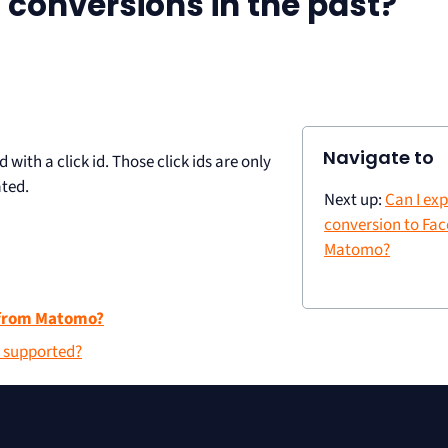
rt conversions in the past?
Navigate to
with a click id. Those click ids are only
ated.
Next up:
Can I ex
conversion to Fa
Matomo?
k from Matomo?
y supported?