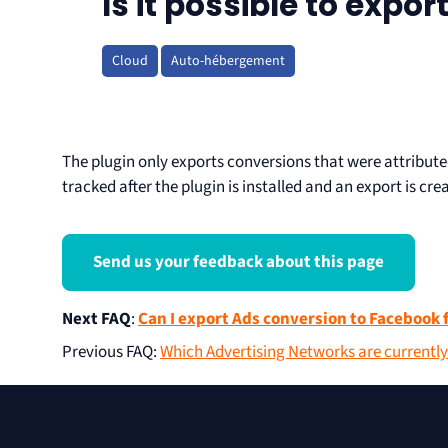
Is it possible to expo
Cloud
Auto-hébergement
The plugin only exports conversions that were attributed 
tracked after the plugin is installed and an export is cre
Send us your feedback about this page
Next FAQ
:
Can I export Ads conversion to Faceboo
Previous FAQ
:
Which Advertising Networks are currentl