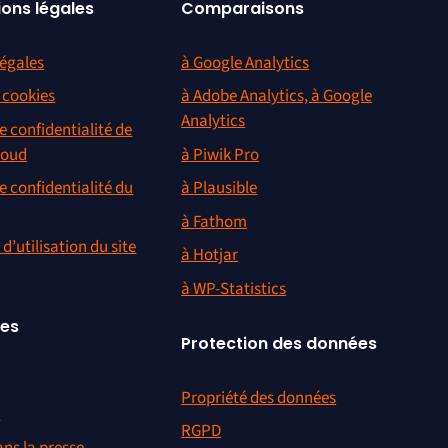
ions légales
Comparaisons
égales
à Google Analytics
s cookies
à Adobe Analytics, à Google
Analytics
e confidentialité de
loud
à Piwik Pro
e confidentialité du
à Plausible
à Fathom
d’utilisation du site
à Hotjar
à WP-Statistics
ces
Protection des données
Propriété des données
r
RGPD
ns la presse