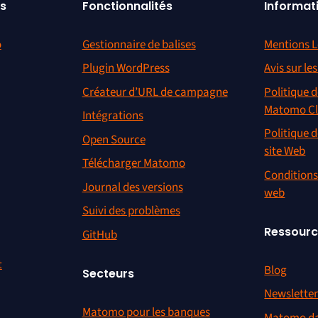
s
Fonctionnalités
Informat
o
Gestionnaire de balises
Mentions L
Plugin WordPress
Avis sur le
Créateur d’URL de campagne
Politique d
Matomo C
Intégrations
Politique d
Open Source
site Web
Télécharger Matomo
Conditions 
Journal des versions
web
Suivi des problèmes
Ressour
GitHub
t
Blog
Secteurs
Newslette
Matomo pour les banques
Matomo da