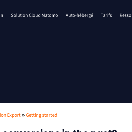
on
Solution Cloud Matomo
Auto-hébergé
Tarifs
Resso
ion Export
Getting started