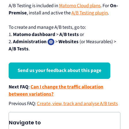
A/B Testing is included in
Matomo Cloud plans
. For
On-
Premise
, install and active the
A/B Testing plugin
.
To create and manage A/B tests, go to:
1.
Matomo dashboard
>
A/B tests
or
2.
Administration
>
Websites
(or Measurables) >
A/B Tests
.
Send us your feedback about this page
Next FAQ
:
Can I change the traffic allocation
between variations?
Previous FAQ
:
Create, view, track and analyse A/B tests
Navigate to