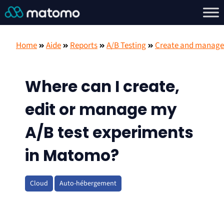
Home
Aide
Reports
A/B Testing
Create and manage
Where can I create,
edit or manage my
A/B test experiments
in Matomo?
Cloud
Auto-hébergement