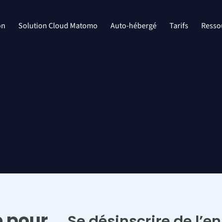
on
Solution Cloud Matomo
Auto-hébergé
Tarifs
Resso
e pour
Se désinscrire de l’e