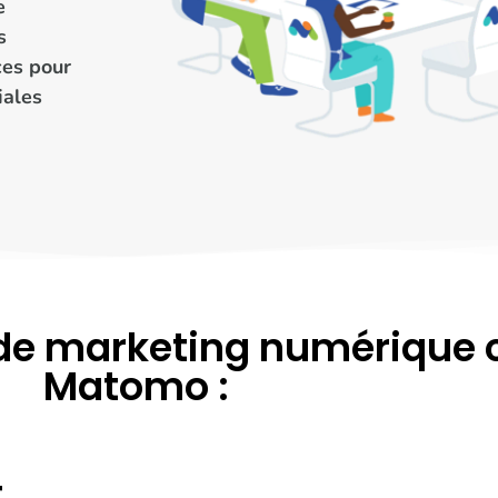
e
s
ces pour
iales
de marketing numérique 
Matomo :
t