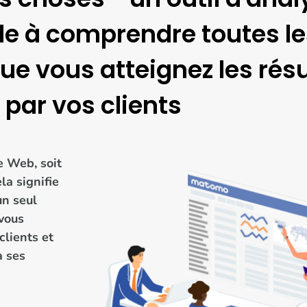
de à comprendre toutes le
e vous atteignez les résu
par vos clients
e Web, soit
la signifie
un seul
 vous
clients et
à ses