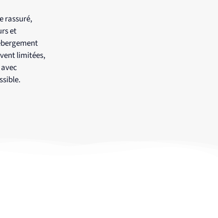
e rassuré,
rs et
’hébergement
vent limitées,
 avec
sible.