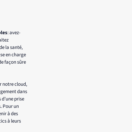
bles
: avez-
aitez
e la santé,
ise en charge
de façon sûre
 notre cloud,
ergement dans
s d’une prise
. Pour un
nir à des
cs à leurs