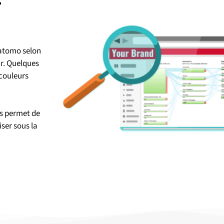
Matomo selon
ur. Quelques
 couleurs
us permet de
iser sous la