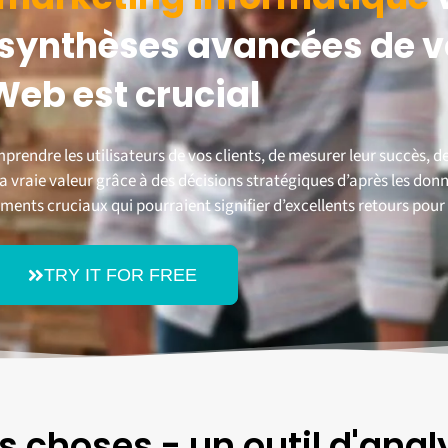
e synthèses avancées de 
Web est crucial
rendre les utilisateurs de vos clients, de mesurer leur succès, de 
a vraie valeur grâce à des décisions stratégiques d’après les donn
nts cruciaux qui pourraient signifier d’excellents retours pour 
TRY IT FOR FREE
s choses - un outil d'anal