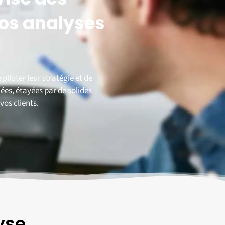
vos analyses
piloter leur stratégie et de
ées, étayées par de solides
vos clients.
yse