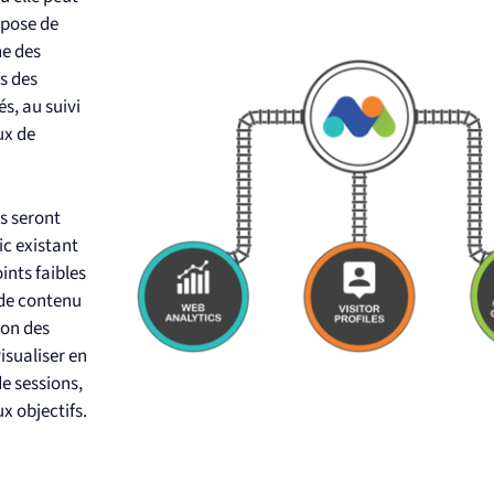
spose de
ne des
s des
s, au suivi
ux de
ts seront
ic existant
ints faibles
 de contenu
ion des
isualiser en
e sessions,
x objectifs.