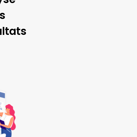
s
ltats