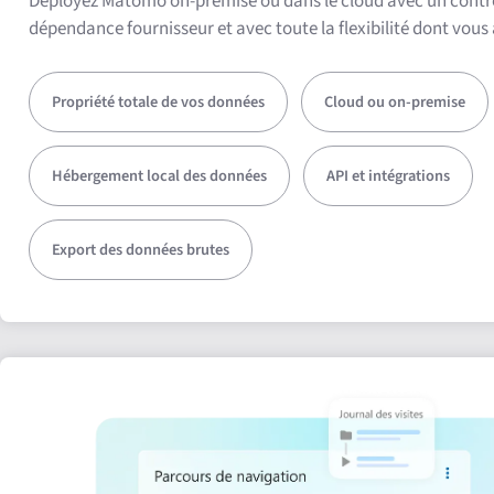
Déployez Matomo on-premise ou dans le cloud avec un contrô
dépendance fournisseur et avec toute la flexibilité dont vous
Propriété totale de vos données
Cloud ou on-premise
Hébergement local des données
API et intégrations
Export des données brutes