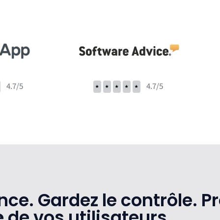
4.7/5
⭑
⭑
⭑
⭑
⭑
4.7/5
ce. Gardez le contrôle. P
e
de vos utilisateurs.