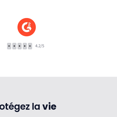
⭑
⭑
⭑
⭑
⭑
4.2/5
rotégez la
vie