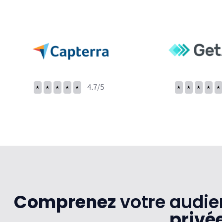
⭑
⭑
⭑
⭑
⭑
4.7/5
⭑
⭑
⭑
⭑
⭑
Comprenez
votre audien
privé