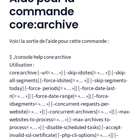
commande
core:archive
Voici la sortie de l’aide pour cette commande :
$ ./console help core:archive
Utilisation :
core:archive [–url= »… »] [–skip-idsites[= »… »]] [–skip-
all-segments] [–force-idsites[= »… »]] [–skip-segments-
today] [–force- periods[= »… »]] [–force-date-last-
n[= »… »]] [–force-date-range[= »… »]] [–force-
idsegments= »… »] [–concurrent-requests-per-
website[= »… »]] [–concurrent-archivers[= »… »]] [–max-
websites-to-process= »… »] [–max-archives-to-
process= »… »] [–disable-scheduled-tasks] [–accept-
invalid-ssl-certificate] [–php-cli-options[= »… »]] [–