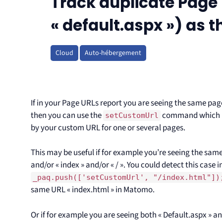
Track duplicate Page 
« default.aspx ») as 
Cloud
Auto-hébergement
If in your Page URLs report you are seeing the same pag
then you can use the
command which le
setCustomUrl
by your custom URL for one or several pages.
This may be useful if for example you’re seeing the sam
and/or « index » and/or « / ». You could detect this case 
_paq.push(['setCustomUrl', "/index.html"])
same URL « index.html » in Matomo.
Or if for example you are seeing both « Default.aspx » 