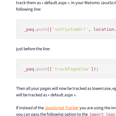
track them as « default.aspx ». In your Matomo JavaScr
following line:
_paq.
push
([
'setCustomUrl'
just before the line:
_paq.
push
([
'trackPageView'
Then all your pages will now be tracked as lowercase, eg
will be tracked as « default.aspx ».
If instead of the
JavaScript Tracker
you are using the i
you can pass the following option to the
import_logs