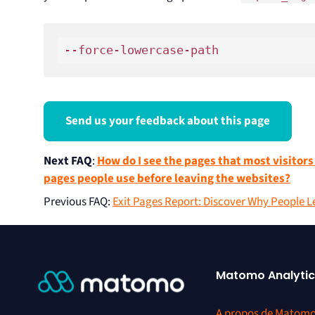
--force-lowercase-path
Send us your feedback about this page
Next FAQ
:
How do I see the pages that most visitors
pages people use before leaving the websites?
Previous FAQ
:
Exit Pages Report: Discover Why People L
Matomo Analytic
A propos de Matom