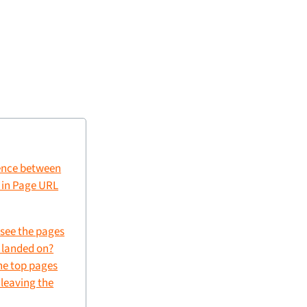
rence between
 » in Page URL
 see the pages
s landed on?
he top pages
 leaving the