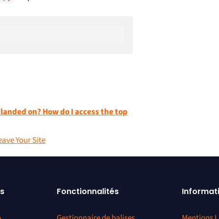
 landed on? How do I access the top
eave Your Site
s
Fonctionnalités
Informat
o
Gestionnaire de balises
Mentions L