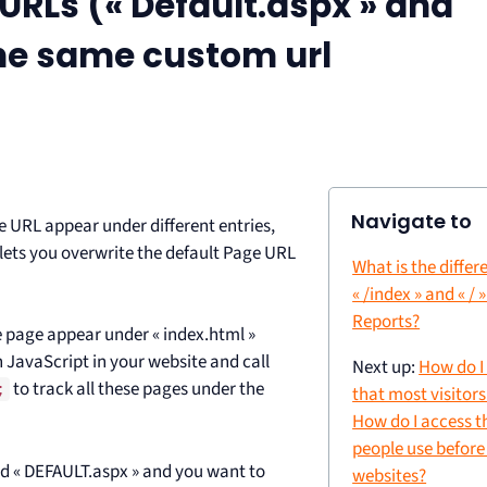
URLs (« Default.aspx » and
the same custom url
Navigate to
e URL appear under different entries,
ts you overwrite the default Page URL
What is the diffe
« /index » and « /
Reports?
e page appear under « index.html »
in JavaScript in your website and call
Next up:
How do I
to track all these pages under the
;
that most visitor
How do I access t
people use before
and « DEFAULT.aspx » and you want to
websites?