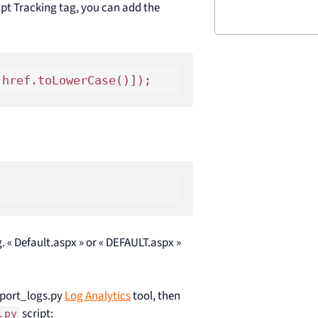
ipt Tracking tag, you can add the
. « Default.aspx » or « DEFAULT.aspx »
mport_logs.py
Log Analytics
tool, then
script:
.py