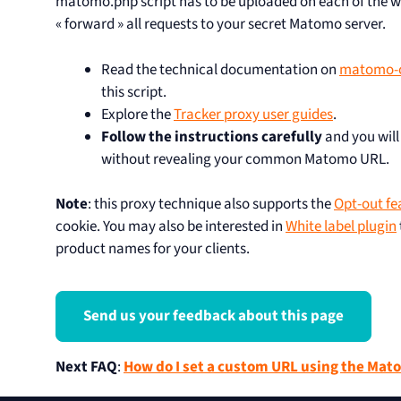
matomo.php script has to be uploaded on each of the we
« forward » all requests to your secret Matomo server.
Read the technical documentation on
matomo-o
this script.
Explore the
Tracker proxy user guides
.
Follow the instructions carefully
and you will
without revealing your common Matomo URL.
Note
: this proxy technique also supports the
Opt-out fe
cookie. You may also be interested in
White label plugin
product names for your clients.
Send us your feedback about this page
Next FAQ
:
How do I set a custom URL using the Mat