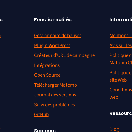
s
Fonctionnalités
Informat
o
Gestionnaire de balises
Mentions L
Plugin WordPress
Avis sur le
Créateur d’URL de campagne
Politique d
Matomo C
Intégrations
Politique d
Open Source
site Web
Télécharger Matomo
Conditions 
Journal des versions
web
Suivi des problèmes
Ressour
GitHub
t
Blog
Secteurs