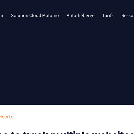
on
Solution Cloud Matomo
Auto-hébergé
Tarifs
Resso
How to