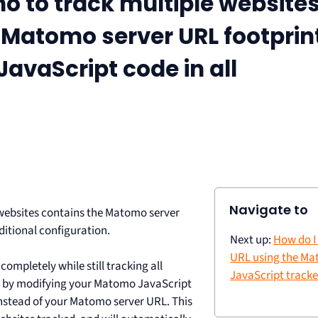
o to track multiple website
 Matomo server URL footprin
JavaScript code in all
Navigate to
 websites contains the Matomo server
ditional configuration.
Next up:
How do I
URL using the M
mpletely while still tracking all
JavaScript tracke
 so by modifying your Matomo JavaScript
instead of your Matomo server URL. This