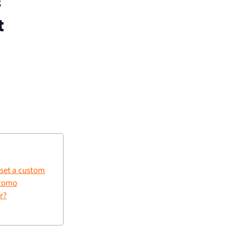
s
t
 set a custom
atomo
r?