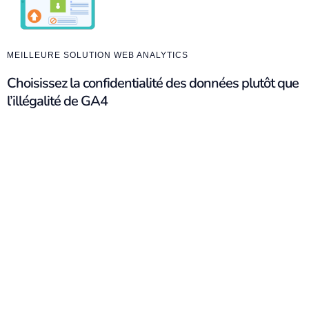
MEILLEURE SOLUTION WEB ANALYTICS
Choisissez la confidentialité des données plutôt que
l’illégalité de GA4
Google Analytics
constitue une violation au RGPD. Déclaré
illégal
en France par la CNIL, les entreprises qui l’utilisent
risquent une
amende
pouvant atteindre
4% de leur chiffre
d’affaires annuel.
Outil d’Analytique Web RGPD, soyez en
conformité avec la
loi
grâce à Matomo. Vos données sont
hébergées dans
l’Union Européenne
, anonymisées et supprimées sur
demande.