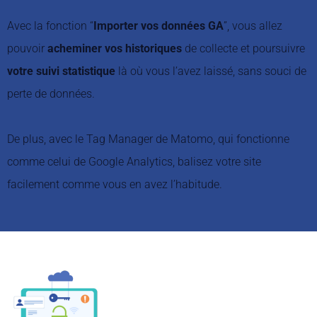
Avec la fonction “
Importer vos données GA
”, vous allez
pouvoir
acheminer vos historiques
de collecte et poursuivre
votre suivi statistique
là où vous l’avez laissé, sans souci de
perte de données.
De plus, avec le Tag Manager de Matomo, qui fonctionne
comme celui de Google Analytics, balisez votre site
facilement comme vous en avez l’habitude.