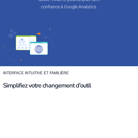
confiance à Google Analytics.
INTERFACE INTUITIVE ET FAMILIÈRE
Simplifiez votre changement d’outil
Pourquoi se battre avec
GA4
, une
solution complexe
à
l’interface presque entièrement nouvelle et non intuitive
quand on peut
choisir une solution familière
?