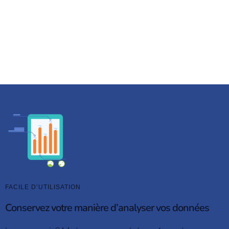
Matomo
fonctionne comme Universal Analytics, la
transition
est
fluide
pour les utilisateurs. Avec
sa prise en main rapide
et facile
, Matomo
a conquis plus de 1,5 million
de sites
internet dans le monde.
FACILE D’UTILISATION
Conservez votre manière d’analyser vos données