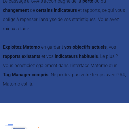
Le passage à GA4 s’accompagne de la
perte
ou du
changement
de
certains indicateurs
et rapports, ce qui vous
oblige à repenser l’analyse de vos statistiques. Vous avez
mieux à faire.
Exploitez Matomo
en gardant
vos objectifs actuels,
vos
rapports existants
et vos
indicateurs habituels
. Le plus ?
Vous bénéficiez également dans l’interface Matomo d’un
Tag Manager compris
. Ne perdez pas votre temps avec GA4,
Matomo est là.