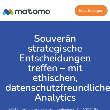
Jetzt loslegen
Souverän
strategische
Entscheidungen
treffen – mit
ethischen,
datenschutzfreundlich
Analytics
Mit Matomo sammeln und analysieren Sie 100 % Ihrer