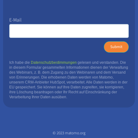
E-Mail
Ich habe die
Datenschutzbestimmungen
gelesen und verstanden. Die
in diesem Formular gesammelten Informationen dienen der Verwaltung
des Webinars, z. B. dem Zugang zu den Webinaren und dem Versand
von Erinnerungen. Die erhobenen Daten werden von Matomo,
unserem CRM-Anbieter HubSpot, verarbeitet. Alle Daten werden in der
EU gespeichert. Sie können auf Ihre Daten zugreifen, sie korrigieren,
ihre Löschung beantragen oder Ihr Recht auf Einschränkung der
Verarbeitung Ihrer Daten ausüben.
© 2023 matomo.org